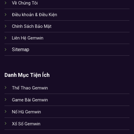
Về Chúng Tôi
Điều khoản & Điều Kiện
Chính Sách Bảo Mật
Liên Hệ Gemwin
Sitemap
Danh Mục Tiện Ích
Thể Thao Gemwin
Game Bài Gemwin
Nổ Hũ Gemwin
Xổ Số Gemwin