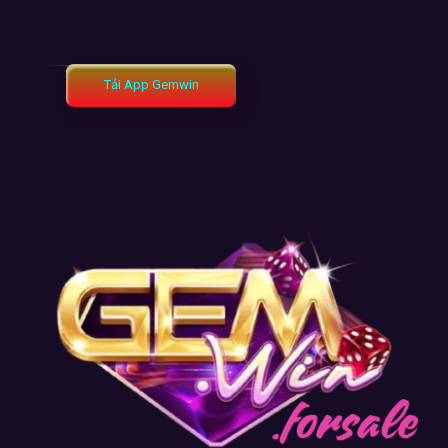
Tải App Gemwin