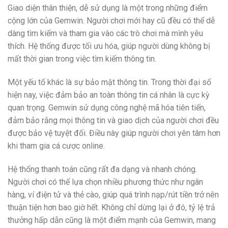
Giao diện thân thiện, dễ sử dụng là một trong những điểm
cộng lớn của Gemwin. Người chơi mới hay cũ đều có thể dễ
dàng tìm kiếm và tham gia vào các trò chơi mà mình yêu
thích. Hệ thống được tối ưu hóa, giúp người dùng không bị
mất thời gian trong việc tìm kiếm thông tin.
Một yếu tố khác là sự bảo mật thông tin. Trong thời đại số
hiện nay, việc đảm bảo an toàn thông tin cá nhân là cực kỳ
quan trọng. Gemwin sử dụng công nghệ mã hóa tiên tiến,
đảm bảo rằng mọi thông tin và giao dịch của người chơi đều
được bảo vệ tuyệt đối. Điều này giúp người chơi yên tâm hơn
khi tham gia cá cược online.
Hệ thống thanh toán cũng rất đa dạng và nhanh chóng.
Người chơi có thể lựa chọn nhiều phương thức như ngân
hàng, ví điện tử và thẻ cào, giúp quá trình nạp/rút tiền trở nên
thuận tiện hơn bao giờ hết. Không chỉ dừng lại ở đó, tỷ lệ trả
thưởng hấp dẫn cũng là một điểm mạnh của Gemwin, mang