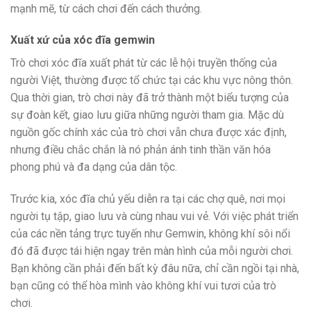
mạnh mẽ, từ cách chơi đến cách thưởng.
Xuất xứ của xóc đĩa gemwin
Trò chơi xóc đĩa xuất phát từ các lễ hội truyền thống của
người Việt, thường được tổ chức tại các khu vực nông thôn.
Qua thời gian, trò chơi này đã trở thành một biểu tượng của
sự đoàn kết, giao lưu giữa những người tham gia. Mặc dù
nguồn gốc chính xác của trò chơi vẫn chưa được xác định,
nhưng điều chắc chắn là nó phản ánh tinh thần văn hóa
phong phú và đa dạng của dân tộc.
Trước kia, xóc đĩa chủ yếu diễn ra tại các chợ quê, nơi mọi
người tụ tập, giao lưu và cùng nhau vui vẻ. Với việc phát triển
của các nền tảng trực tuyến như Gemwin, không khí sôi nổi
đó đã được tái hiện ngay trên màn hình của mỗi người chơi.
Bạn không cần phải đến bất kỳ đâu nữa, chỉ cần ngồi tại nhà,
bạn cũng có thể hòa mình vào không khí vui tươi của trò
chơi.