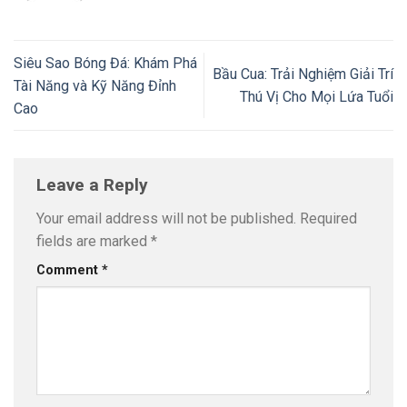
Siêu Sao Bóng Đá: Khám Phá
Bầu Cua: Trải Nghiệm Giải Trí
Tài Năng và Kỹ Năng Đỉnh
Thú Vị Cho Mọi Lứa Tuổi
Cao
Leave a Reply
Your email address will not be published.
Required
fields are marked
*
Comment
*