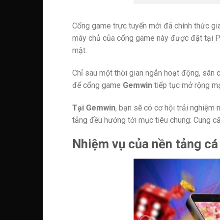
Cổng game trực tuyến mới đã chính thức gia
máy chủ của cổng game này được đặt tại Phi
mật.
Chỉ sau một thời gian ngắn hoạt động, sân 
để cổng game
Gemwin
tiếp tục mở rộng mạ
Tại Gemwin
, bạn sẽ có cơ hội trải nghiệm n
tảng đều hướng tới mục tiêu chung: Cung cấ
Nhiệm vụ của nền tảng cá