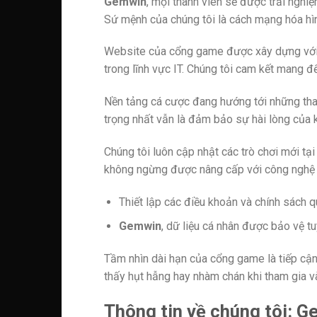
Gemwin
, mọi thành viên sẽ được trải nghiệ
Sứ mệnh của chúng tôi là cách mạng hóa hình
Website của cổng game được xây dựng với n
trong lĩnh vực IT. Chúng tôi cam kết mang đế
Nền tảng cá cược đang hướng tới những tham
trọng nhất vẫn là đảm bảo sự hài lòng của k
Chúng tôi luôn cập nhật các trò chơi mới t
không ngừng được nâng cấp với công nghệ ti
Thiết lập các điều khoản và chính sách 
Gemwin
, dữ liệu cá nhân được bảo vệ t
Tầm nhìn dài hạn của cổng game là tiếp cận 
thấy hụt hẫng hay nhàm chán khi tham gia v
Thông tin về chúng tôi: G