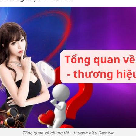
Tổng quan về chúng tôi – thương hiệu Gemwin