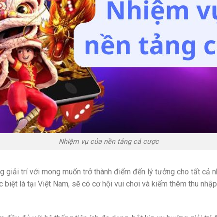
Nhiệm vụ của nền tảng cá cược
ng giải trí với mong muốn trở thành điểm đến lý tưởng cho tất c
c biệt là tại Việt Nam, sẽ có cơ hội vui chơi và kiếm thêm thu nh