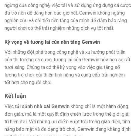
ngừng của công nghệ, việc tải và sử dụng ứng dụng cá cược
đã trở nên dễ dàng hơn bao giờ hết. Gemwin không ngừng
nghiên cứu và cải tiến nền tảng của mình để đảm bảo rằng
người chơi có thể trải nghiệm những dịch vụ tốt nhất.
Kỳ vọng về tương lai của nền tảng Gemwin
Với những đột phá trong công nghệ và xu hướng phát triển
của thị trường cá cược, tương lai của Gemwin hứa hẹn sẽ rất
tươi sáng. Chúng ta có thể kỳ vọng vào việc gia tăng số
lượng trò chơi, cải thiện tính năng và cung cấp trải nghiệm
tốt hơn cho người chơi.
Kết luận
Việc
tải sảnh nhà cái Gemwin
không chỉ là một hành động
đơn giản, mà là một quyết định chiến lược trong thế giới giải
trí hiện đại. Với những ưu điểm vượt trội trong giao diện, tính
năng bảo mật và đa dạng trò chơi, Gemwin đang khẳng định