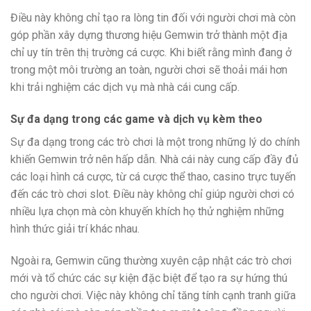
Điều này không chỉ tạo ra lòng tin đối với người chơi mà còn
góp phần xây dựng thương hiệu Gemwin trở thành một địa
chỉ uy tín trên thị trường cá cược. Khi biết rằng mình đang ở
trong một môi trường an toàn, người chơi sẽ thoải mái hơn
khi trải nghiệm các dịch vụ mà nhà cái cung cấp.
Sự đa dạng trong các game và dịch vụ kèm theo
Sự đa dạng trong các trò chơi là một trong những lý do chính
khiến Gemwin trở nên hấp dẫn. Nhà cái này cung cấp đầy đủ
các loại hình cá cược, từ cá cược thể thao, casino trực tuyến
đến các trò chơi slot. Điều này không chỉ giúp người chơi có
nhiều lựa chọn mà còn khuyến khích họ thử nghiệm những
hình thức giải trí khác nhau.
Ngoài ra, Gemwin cũng thường xuyên cập nhật các trò chơi
mới và tổ chức các sự kiện đặc biệt để tạo ra sự hứng thú
cho người chơi. Việc này không chỉ tăng tính cạnh tranh giữa