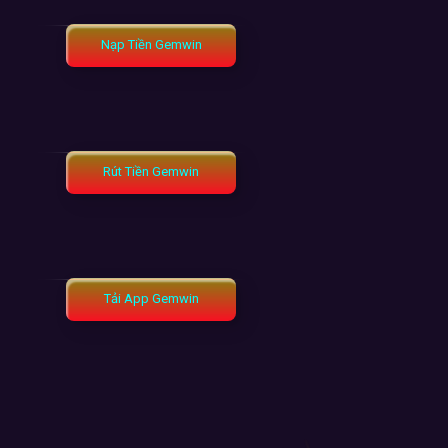
Nạp Tiền Gemwin
Rút Tiền Gemwin
Tải App Gemwin