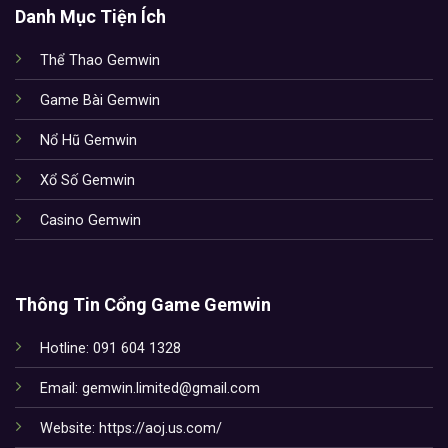
Danh Mục Tiện Ích
Thể Thao Gemwin
Game Bài Gemwin
Nổ Hũ Gemwin
Xổ Số Gemwin
Casino Gemwin
Thông Tin Cổng Game Gemwin
Hotline: 091 604 1328
Email:
gemwin.limited@gmail.com
Website: https://aoj.us.com/