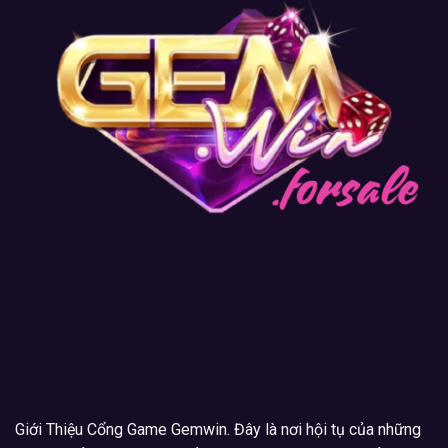
Giới Thiệu Cổng Game
Gemwin
. Đây là nơi hội tụ của những