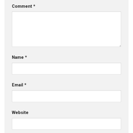
Comment
*
Name
*
Email
*
Website