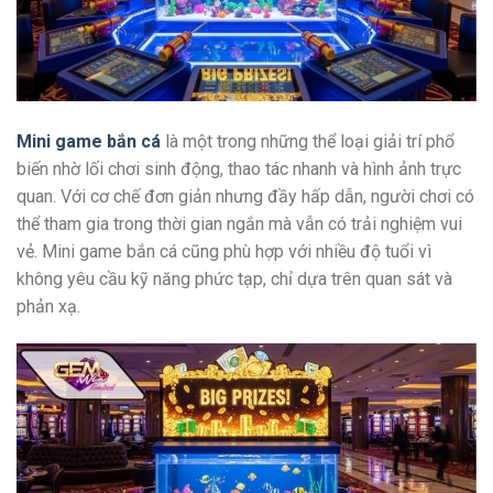
Mini game bắn cá
là một trong những thể loại giải trí phổ
biến nhờ lối chơi sinh động, thao tác nhanh và hình ảnh trực
quan. Với cơ chế đơn giản nhưng đầy hấp dẫn, người chơi có
thể tham gia trong thời gian ngắn mà vẫn có trải nghiệm vui
vẻ. Mini game bắn cá cũng phù hợp với nhiều độ tuổi vì
không yêu cầu kỹ năng phức tạp, chỉ dựa trên quan sát và
phản xạ.