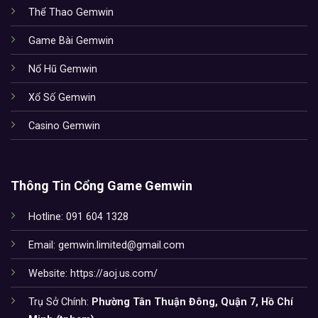
Thể Thao Gemwin
Game Bài Gemwin
Nổ Hũ Gemwin
Xổ Số Gemwin
Casino Gemwin
Thông Tin Cổng Game Gemwin
Hotline: 091 604 1328
Email:
gemwin.limited@gmail.com
Website: https://aoj.us.com/
Trụ Sở Chính:
Phường Tân Thuận Đông, Quận 7, Hồ Chí