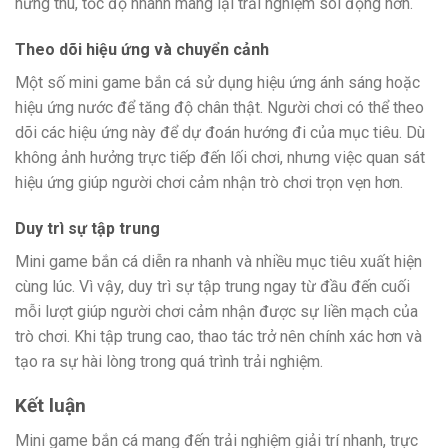
hứng thú, tốc độ nhanh mang lại trải nghiệm sôi động hơn.
Theo dõi hiệu ứng và chuyển cảnh
Một số mini game bắn cá sử dụng hiệu ứng ánh sáng hoặc
hiệu ứng nước để tăng độ chân thật. Người chơi có thể theo
dõi các hiệu ứng này để dự đoán hướng đi của mục tiêu. Dù
không ảnh hưởng trực tiếp đến lối chơi, nhưng việc quan sát
hiệu ứng giúp người chơi cảm nhận trò chơi trọn vẹn hơn.
Duy trì sự tập trung
Mini game bắn cá diễn ra nhanh và nhiều mục tiêu xuất hiện
cùng lúc. Vì vậy, duy trì sự tập trung ngay từ đầu đến cuối
mỗi lượt giúp người chơi cảm nhận được sự liền mạch của
trò chơi. Khi tập trung cao, thao tác trở nên chính xác hơn và
tạo ra sự hài lòng trong quá trình trải nghiệm.
Kết luận
Mini game bắn cá mang đến trải nghiệm giải trí nhanh, trực