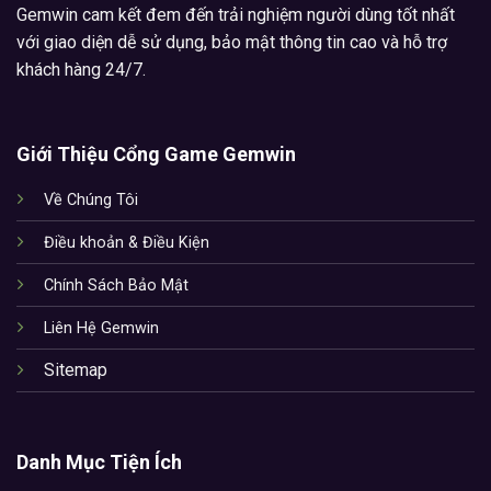
Gemwin cam kết đem đến trải nghiệm người dùng tốt nhất
với giao diện dễ sử dụng, bảo mật thông tin cao và hỗ trợ
khách hàng 24/7.
Giới Thiệu Cổng Game Gemwin
Về Chúng Tôi
Điều khoản & Điều Kiện
Chính Sách Bảo Mật
Liên Hệ Gemwin
Sitemap
Danh Mục Tiện Ích