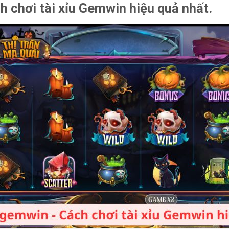
chơi tài xỉu Gemwin hiệu quả nhất.