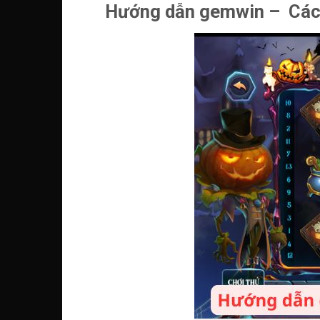
Hướng dẫn gemwin – Cách 