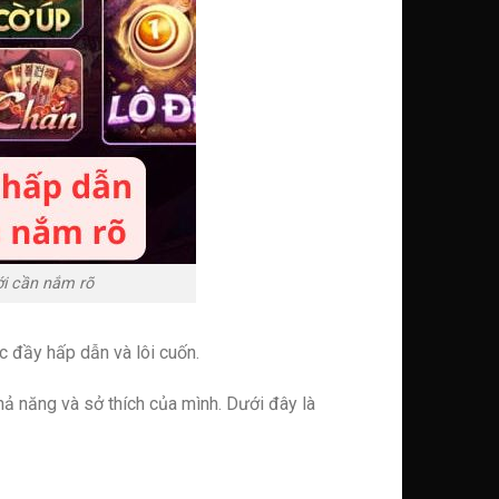
i cần nắm rõ
c đầy hấp dẫn và lôi cuốn.
hả năng và sở thích của mình. Dưới đây là