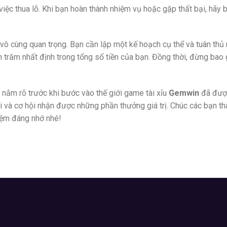
việc thua lỗ. Khi bạn hoàn thành nhiệm vụ hoặc gặp thất bại, hãy
là vô cùng quan trọng. Bạn cần lập một kế hoạch cụ thể và tuân th
n trăm nhất định trong tổng số tiền của bạn. Đồng thời, đừng bao
 nắm rõ trước khi bước vào thế giới game tài xỉu
Gemwin
đã được
ời và cơ hội nhận được những phần thưởng giá trị. Chúc các bạn t
niệm đáng nhớ nhé!