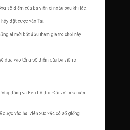
ổng số điểm của ba viên xí ngầu sau khi lắc.
 hãy đặt cược vào Tài.
hững ai mới bắt đầu tham gia trò chơi này!
sẽ dựa vào tổng số điểm của ba viên xí
tương đồng và Kèo bộ đôi. Đối với cửa cược
hể cược vào hai viên xúc xắc có số giống