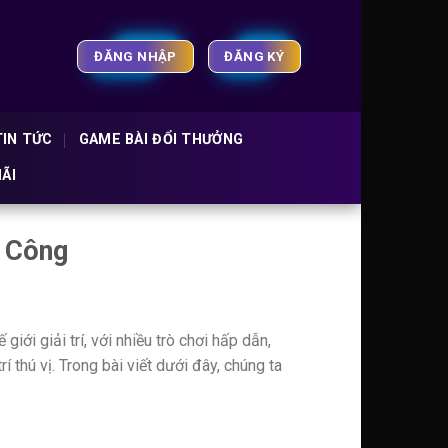
ĐĂNG NHẬP
ĐĂNG KÝ
TIN TỨC
GAME BÀI ĐỔI THƯỞNG
ÃI
 Công
ới giải trí, với nhiều trò chơi hấp dẫn,
í thú vị. Trong bài viết dưới đây, chúng ta