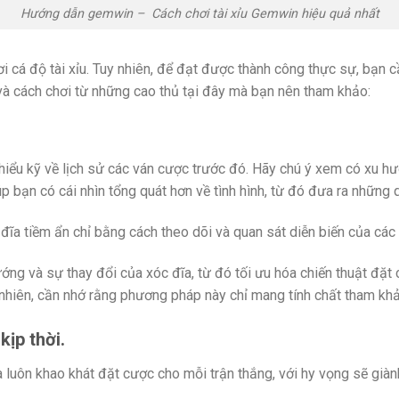
Hướng dẫn gemwin – Cách chơi tài xỉu Gemwin hiệu quả nhất
ơi cá độ tài xỉu. Tuy nhiên, để đạt được thành công thực sự, bạn
và cách chơi từ những cao thủ tại đây mà bạn nên tham khảo:
 hiểu kỹ về lịch sử các ván cược trước đó. Hãy chú ý xem có xu h
iúp bạn có cái nhìn tổng quát hơn về tình hình, từ đó đưa ra những
đĩa tiềm ẩn chỉ bằng cách theo dõi và quan sát diễn biến của các 
ướng và sự thay đổi của xóc đĩa, từ đó tối ưu hóa chiến thuật đặ
uy nhiên, cần nhớ rằng phương pháp này chỉ mang tính chất tham 
kịp thời.
 luôn khao khát đặt cược cho mỗi trận thắng, với hy vọng sẽ già