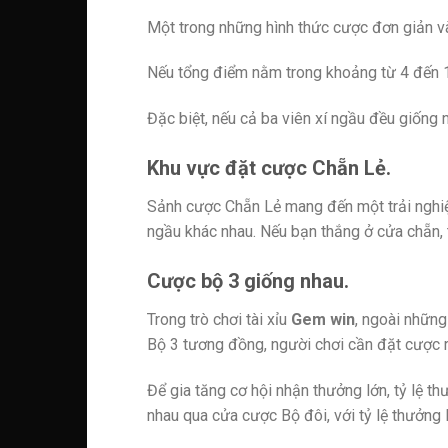
Một trong những hình thức cược đơn giản và 
Nếu tổng điểm nằm trong khoảng từ 4 đến 10
Đặc biệt, nếu cả ba viên xí ngầu đều giống 
Khu vực đặt cược Chẵn Lẻ.
Sảnh cược Chẵn Lẻ mang đến một trải nghiệm
ngầu khác nhau. Nếu bạn thắng ở cửa chẵn, t
Cược bộ 3 giống nhau.
Trong trò chơi tài xỉu
Gem win
, ngoài nhữn
Bộ 3 tương đồng, người chơi cần đặt cược r
Để gia tăng cơ hội nhận thưởng lớn, tỷ lệ 
nhau qua cửa cược Bộ đôi, với tỷ lệ thưởng 