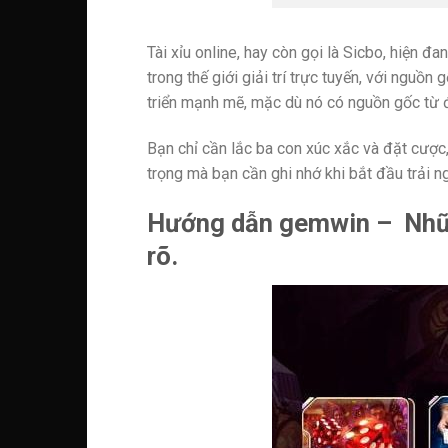
Tài xỉu online, hay còn gọi là Sicbo, hiện đ
trong thế giới giải trí trực tuyến, với nguồn
triển mạnh mẽ, mặc dù nó có nguồn gốc từ đ
Bạn chỉ cần lắc ba con xúc xắc và đặt cược
trọng mà bạn cần ghi nhớ khi bắt đầu trải n
Hướng dẫn gemwin – Nhữn
rõ.