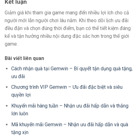
Kết luận
Giảm giá khi tham gia game mang đến nhiều lợi ích cho cả
người mới lẫn người chơi lâu năm. Khi theo dõi lịch ưu đãi
đều đặn và chọn đúng thời điểm, bạn có thể tiết kiệm đáng
kể và tận hưởng nhiều nội dung đặc sắc hơn trong thế giới
game.
Bài viết liên quan
Cách nhận quà tại Gemwin – Bí quyết tận dụng quà tặng,
ưu đãi
Chương trình VIP Gemwin – Ưu đãi đặc biệt và siêu
quyền lợi
Khuyến mãi hàng tuần – Nhận ưu đãi hấp dẫn và thắng
lớn luôn
Mã khuyến mãi Gemwin – Nhận ưu đãi hấp dẫn và quà
tặng xịn