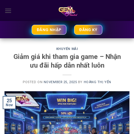
Skip
to
content
ĐĂNG NHẬP
ĐĂNG KÝ
KHUYẾN MÃI
Giảm giá khi tham gia game – Nhận
ưu đãi hấp dẫn nhất luôn
POSTED ON
NOVEMBER 25, 2025
BY
HOÀNG THỊ YẾN
25
Nov