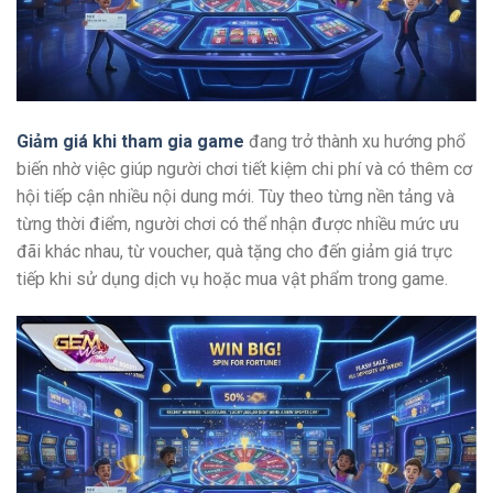
Giảm giá khi tham gia game
đang trở thành xu hướng phổ
biến nhờ việc giúp người chơi tiết kiệm chi phí và có thêm cơ
hội tiếp cận nhiều nội dung mới. Tùy theo từng nền tảng và
từng thời điểm, người chơi có thể nhận được nhiều mức ưu
đãi khác nhau, từ voucher, quà tặng cho đến giảm giá trực
tiếp khi sử dụng dịch vụ hoặc mua vật phẩm trong game.