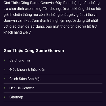
Giới Thiệu Cổng Game
Gemwin
. Đây là nơi hội tụ của những
trò chơi đỉnh cao, mang đến cho người chơi không chỉ cơ hội
giành chiến thắng mà còn là những phút giây giải trí thú vị.
Gemwin cam kết đem đến trải nghiệm người dùng tốt nhất
với giao diện dễ sử dụng, bảo mật thông tin cao và hỗ trợ
khách hàng 24/7.
Giới Thiệu Cổng Game Gemwin
Về Chúng Tôi
Điều khoản & Điều Kiện
Chính Sách Bảo Mật
Liên Hệ Gemwin
Sitemap