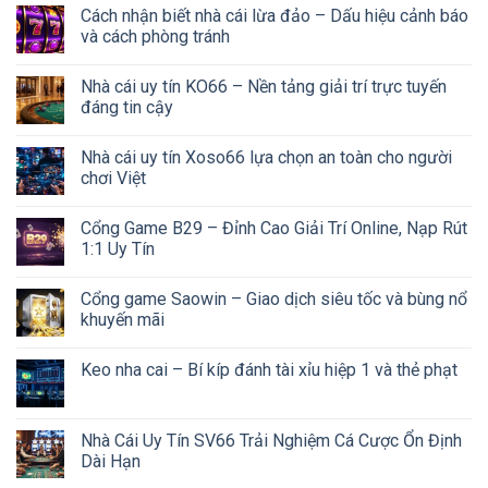
Cách nhận biết nhà cái lừa đảo – Dấu hiệu cảnh báo
và cách phòng tránh
Nhà cái uy tín KO66 – Nền tảng giải trí trực tuyến
đáng tin cậy
Nhà cái uy tín Xoso66 lựa chọn an toàn cho người
chơi Việt
Cổng Game B29 – Đỉnh Cao Giải Trí Online, Nạp Rút
1:1 Uy Tín
Cổng game Saowin – Giao dịch siêu tốc và bùng nổ
khuyến mãi
Keo nha cai – Bí kíp đánh tài xỉu hiệp 1 và thẻ phạt
Nhà Cái Uy Tín SV66 Trải Nghiệm Cá Cược Ổn Định
Dài Hạn