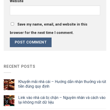
Website
Save my name, email, and website in this
browser for the next time I comment.
RECENT POSTS
Khuyến mãi nhà cái – Hướng dẫn nhận thưởng và rút
tiền đúng quy định
Link vào nhà cái bị chặn – Nguyên nhân và cách vào
lại không mất dữ liệu