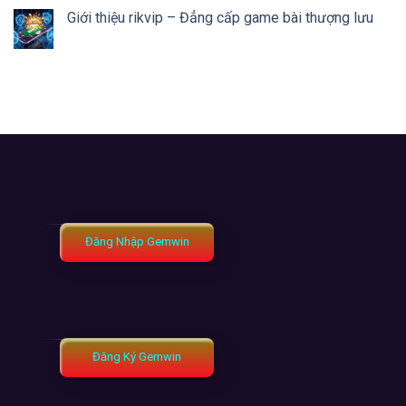
Giới thiệu rikvip – Đẳng cấp game bài thượng lưu
Đăng Nhập Gemwin
Đăng Ký Gemwin