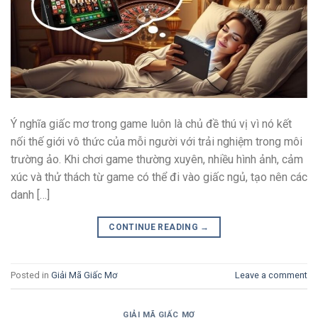
Ý nghĩa giấc mơ trong game luôn là chủ đề thú vị vì nó kết
nối thế giới vô thức của mỗi người với trải nghiệm trong môi
trường ảo. Khi chơi game thường xuyên, nhiều hình ảnh, cảm
xúc và thử thách từ game có thể đi vào giấc ngủ, tạo nên các
danh […]
CONTINUE READING
→
Posted in
Giải Mã Giấc Mơ
Leave a comment
GIẢI MÃ GIẤC MƠ