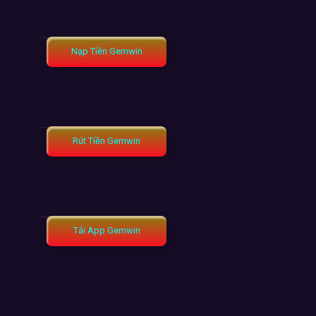
Nạp Tiền Gemwin
Rút Tiền Gemwin
Tải App Gemwin