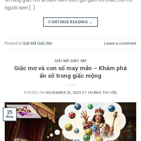
người xem […]
CONTINUE READING
→
Posted in
Giải Mã Giấc Mơ
Leave a comment
GIẢI MÃ GIẤC MƠ
Giấc mơ và con số may mắn – Khám phá
ẩn số trong giấc mộng
POSTED ON
NOVEMBER 25, 2025
BY
HOÀNG THỊ YẾN
25
Nov