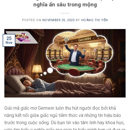
nghĩa ẩn sâu trong mộng
POSTED ON
NOVEMBER 25, 2025
BY
HOÀNG THỊ YẾN
25
Nov
Giải mã giấc mơ Gemwin luôn thu hút người đọc bởi khả
năng kết nối giữa giấc ngủ tiềm thức và những tín hiệu báo
trước trong cuộc sống. Dù bạn tin vào tâm linh hay khoa học,
việc tìm hiểu ý nghĩa giấc mơ giúp ta hiểu mình hơn và đưa ra