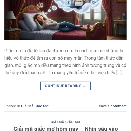
Giấc mơ lô đề từ lâu đã được xem là cách giải mã những tín
hiệu vô thức để tìm ra con số may mắn. Trong tâm thức dân
gian, mỗi giấc mơ đều mang theo hình ảnh tượng trưng và có
thể quy đổi thành số. Dù mang yếu tố niềm tin, việc hiểu […]
CONTINUE READING
→
Posted in
Giải Mã Giấc Mơ
Leave a comment
GIẢI MÃ GIẤC MƠ
Giải mã giấc mơ hôm nay – Nhìn sâu vào