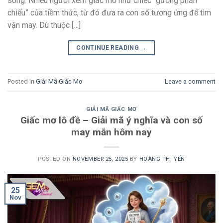
sống. Nhiều người xem giấc mơ như chiếc “gương phản
chiếu” của tiềm thức, từ đó đưa ra con số tương ứng để tìm
vận may. Dù thuộc […]
CONTINUE READING
→
Posted in
Giải Mã Giấc Mơ
Leave a comment
GIẢI MÃ GIẤC MƠ
Giấc mơ lô đề – Giải mã ý nghĩa và con số
may mắn hôm nay
POSTED ON
NOVEMBER 25, 2025
BY
HOÀNG THỊ YẾN
25
Nov