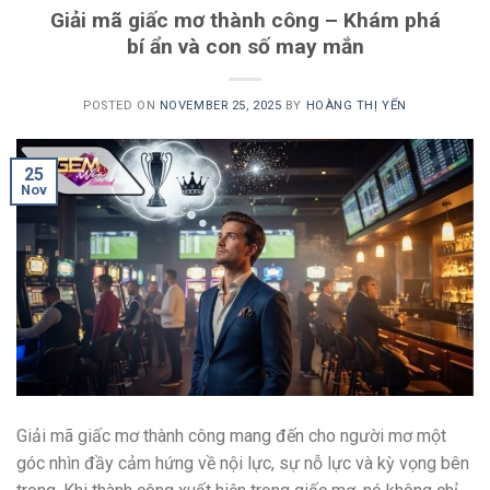
Giải mã giấc mơ thành công – Khám phá
bí ẩn và con số may mắn
POSTED ON
NOVEMBER 25, 2025
BY
HOÀNG THỊ YẾN
25
Nov
Giải mã giấc mơ thành công mang đến cho người mơ một
góc nhìn đầy cảm hứng về nội lực, sự nỗ lực và kỳ vọng bên