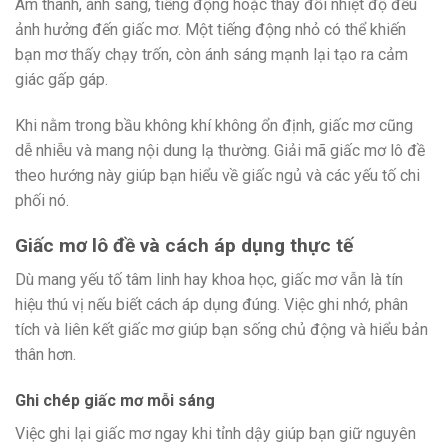
Âm thanh, ánh sáng, tiếng động hoặc thay đổi nhiệt độ đều
ảnh hưởng đến giấc mơ. Một tiếng động nhỏ có thể khiến
bạn mơ thấy chạy trốn, còn ánh sáng mạnh lại tạo ra cảm
giác gấp gáp.
Khi nằm trong bầu không khí không ổn định, giấc mơ cũng
dễ nhiễu và mang nội dung lạ thường. Giải mã giấc mơ lô đề
theo hướng này giúp bạn hiểu về giấc ngủ và các yếu tố chi
phối nó.
Giấc mơ lô đề và cách áp dụng thực tế
Dù mang yếu tố tâm linh hay khoa học, giấc mơ vẫn là tín
hiệu thú vị nếu biết cách áp dụng đúng. Việc ghi nhớ, phân
tích và liên kết giấc mơ giúp bạn sống chủ động và hiểu bản
thân hơn.
Ghi chép giấc mơ mỗi sáng
Việc ghi lại giấc mơ ngay khi tỉnh dậy giúp bạn giữ nguyên