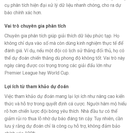
cụ phân tích hiện đại xử lý dữ liệu nhanh chóng, cho ra dự
báo chính xác hơn.
Vai trò chuyên gia phân tích
Chuyên gia phân tích giúp giải thích dữ liệu phức tạp. Họ
không chỉ dựa vào số mà còn dùng kinh nghiệm thực tế để
đánh giá. Ví dụ, nếu một đội có lịch sử thắng đối thủ, họ có
thể dự đoán chiến thắng dù phong độ không tốt. Vai trò này
ngày càng được coi trọng trong các giải đấu lớn như
Premier League hay World Cup.
Lợi ích từ tham khảo dự đoán
Việc tham khảo dự đoán mang lại lợi ích như nâng cao kiến
thức và hỗ trợ trong quyết định cá cược. Người hâm mộ hiểu
rõ hơn chiến lược đội bóng yêu thích. Nhà đầu tư có thể
giảm rủi ro thua lỗ nhờ dự báo đáng tin cậy. Tuy nhiên, cần
lưu ý rằng dự đoán chỉ là công cụ hỗ trợ, không đảm bảo