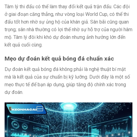
Tâm lý thi đấu có thể làm thay đổi kết quả trận đấu. Các đội
ở giai đoạn căng thẳng, như vòng loại World Cup, có thể thi
đấu tốt hơn nhờ sự ủng hộ của khán giả. Sân bãi cũng quan
trọng; sân nhà thường có lợi thế nhờ sự hỗ trợ của người hâm
mộ. Tâm lý đôi khi khó dự đoán nhưng ảnh hưởng lớn đến
kết quả cuối cùng.
Mẹo dự đoán kết quả bóng đá chuẩn xác
Dự đoán kết quả bóng đá không phải là nghệ thuật bí mật
mà là kết quả của sự chuẩn bị kỹ lưỡng. Dưới đây là một số
mẹo thực tế để bạn áp dụng, giúp tăng độ chính xác trong
dự đoán.