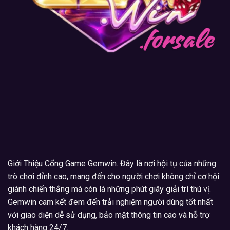
Giới Thiệu Cổng Game
Gemwin
. Đây là nơi hội tụ của những
trò chơi đỉnh cao, mang đến cho người chơi không chỉ cơ hội
giành chiến thắng mà còn là những phút giây giải trí thú vị.
Gemwin cam kết đem đến trải nghiệm người dùng tốt nhất
với giao diện dễ sử dụng, bảo mật thông tin cao và hỗ trợ
khách hàng 24/7.