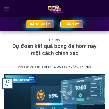
Skip
to
content
ĐĂNG NHẬP
ĐĂNG KÝ
TIN TỨC
Dự đoán kết quả bóng đá hôm nay
một cách chính xác
POSTED ON
SEPTEMBER 12, 2025
BY
HOÀNG THỊ YẾN
12
Sep