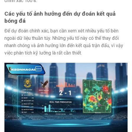
chính xác 100%.
Các yếu tố ảnh hưởng đến dự đoán kết quả
bóng đá
Để dự đoán chính xác, bạn cần xem xét nhiều yếu tố bên
ngoài dữ liệu thuần túy. Những yếu tố này có thể thay đổi
nhanh chóng và ảnh hưởng lớn đến kết quả trận đấu, vì vậy
việc phân tích kỹ lưỡng là rất cần thiết.