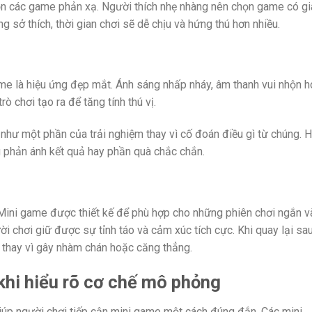
họn các game phản xạ. Người thích nhẹ nhàng nên chọn game có g
ng sở thích, thời gian chơi sẽ dễ chịu và hứng thú hơn nhiều.
e là hiệu ứng đẹp mắt. Ánh sáng nhấp nháy, âm thanh vui nhộn 
ò chơi tạo ra để tăng tính thú vị.
như một phần của trải nghiệm thay vì cố đoán điều gì từ chúng. H
 phản ánh kết quả hay phần quà chắc chắn.
. Mini game được thiết kế để phù hợp cho những phiên chơi ngắn v
ời chơi giữ được sự tỉnh táo và cảm xúc tích cực. Khi quay lại sa
n thay vì gây nhàm chán hoặc căng thẳng.
khi hiểu rõ cơ chế mô phỏng
iúp người chơi tiếp cận mini game một cách đúng đắn. Các mini