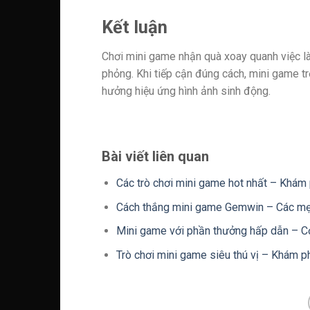
Kết luận
Chơi mini game nhận quà xoay quanh việc l
phỏng. Khi tiếp cận đúng cách, mini game trở
hưởng hiệu ứng hình ảnh sinh động.
Bài viết liên quan
Các trò chơi mini game hot nhất – Khám
Cách thắng mini game Gemwin – Các mẹ
Mini game với phần thưởng hấp dẫn – Cơ
Trò chơi mini game siêu thú vị – Khám p