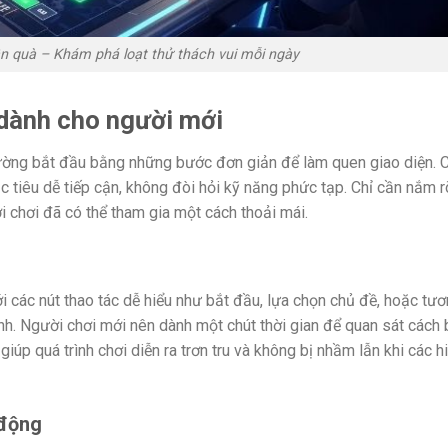
n quà – Khám phá loạt thử thách vui mỗi ngày
dành cho người mới
ường bắt đầu bằng những bước đơn giản để làm quen giao diện. 
tiêu dễ tiếp cận, không đòi hỏi kỹ năng phức tạp. Chỉ cần nắm r
i chơi đã có thể tham gia một cách thoải mái.
i các nút thao tác dễ hiểu như bắt đầu, lựa chọn chủ đề, hoặc tư
ình. Người chơi mới nên dành một chút thời gian để quan sát cách
giúp quá trình chơi diễn ra trơn tru và không bị nhầm lẫn khi các h
 động