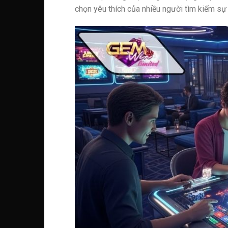
chọn yêu thích của nhiều người tìm kiếm sự 