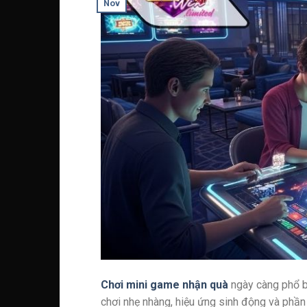
Nov
Chơi mini game nhận quà
ngày càng phổ bi
chơi nhẹ nhàng, hiệu ứng sinh động và phầ