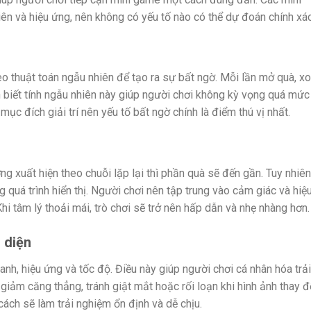
ên và hiệu ứng, nên không có yếu tố nào có thể dự đoán chính xác
 thuật toán ngẫu nhiên để tạo ra sự bất ngờ. Mỗi lần mở quà, x
 biết tính ngẫu nhiên này giúp người chơi không kỳ vọng quá mức
ục đích giải trí nên yếu tố bất ngờ chính là điểm thú vị nhất.
g xuất hiện theo chuỗi lặp lại thì phần quà sẽ đến gần. Tuy nhiên
g quá trình hiển thị. Người chơi nên tập trung vào cảm giác và hiệ
Khi tâm lý thoải mái, trò chơi sẽ trở nên hấp dẫn và nhẹ nhàng hơn.
 diện
h, hiệu ứng và tốc độ. Điều này giúp người chơi cá nhân hóa trải
 giảm căng thẳng, tránh giật mắt hoặc rối loạn khi hình ảnh thay đ
ách sẽ làm trải nghiệm ổn định và dễ chịu.