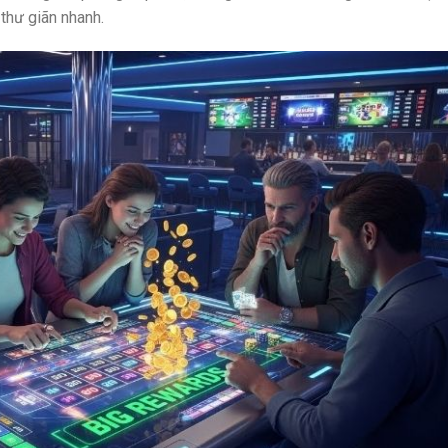
thư giãn nhanh.