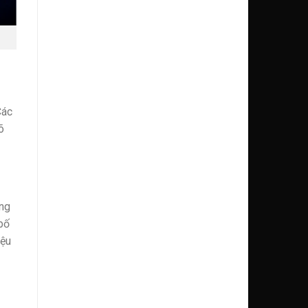
Các
õ
ơng
 bố
iệu