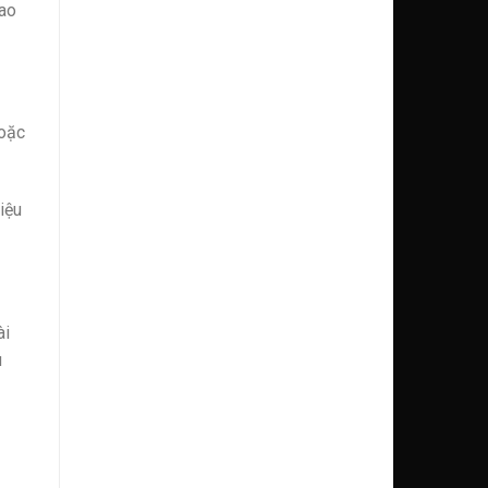
iao
hoặc
iệu
ài
u