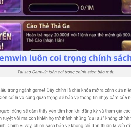
Tại sao Gemwin luôn coi trọng chính sách bảo mật.
hiếu trong ngành game! Đây chính là chìa khóa mở ra cánh cửa niề
iên cố là vô cùng quan trọng để bảo vệ thông tin nhạy cảm của ngư
 người dùng sẽ cảm thấy yên tâm hơn khi đăng ký và tham gia các
m tuyệt vời mà còn khiến họ trở thành những “đại sứ” không chính
ình. Chính vì vậy, chính sách bảo vệ không chỉ đơn thuần là vấn đ