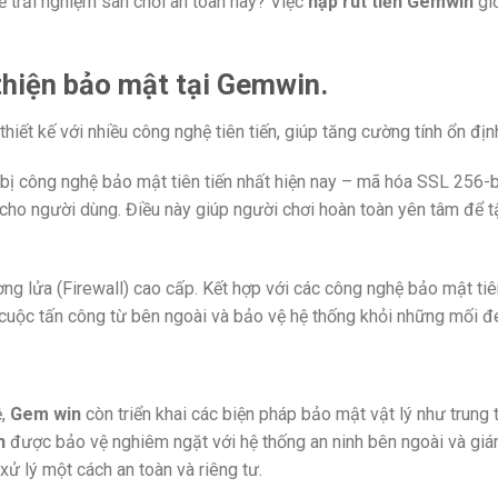
ể trải nghiệm sân chơi an toàn này? Việc
nạp rút tiền Gemwin
giờ
thiện bảo mật tại Gemwin.
ết kế với nhiều công nghệ tiên tiến, giúp tăng cường tính ổn địn
bị công nghệ bảo mật tiên tiến nhất hiện nay – mã hóa SSL 256-
ho người dùng. Điều này giúp người chơi hoàn toàn yên tâm để tậ
ng lửa (Firewall) cao cấp. Kết hợp với các công nghệ bảo mật ti
ộc tấn công từ bên ngoài và bảo vệ hệ thống khỏi những mối đe
ệ,
Gem win
còn triển khai các biện pháp bảo mật vật lý như trung
n
được bảo vệ nghiêm ngặt với hệ thống an ninh bên ngoài và giám
xử lý một cách an toàn và riêng tư.