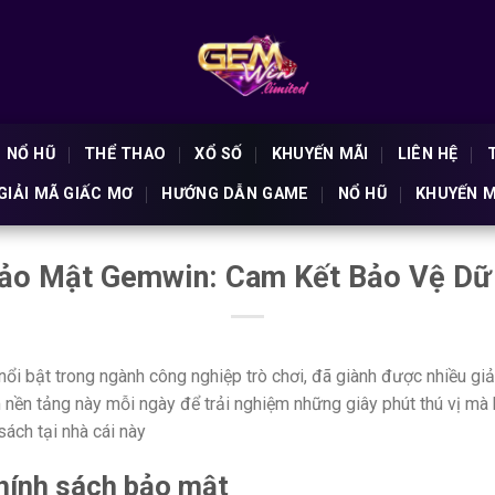
NỔ HŨ
THỂ THAO
XỔ SỐ
KHUYẾN MÃI
LIÊN HỆ
GIẢI MÃ GIẤC MƠ
HƯỚNG DẪN GAME
NỔ HŨ
KHUYẾN M
ảo Mật Gemwin: Cam Kết Bảo Vệ Dữ
 nổi bật trong ngành công nghiệp trò chơi, đã giành được nhiều gi
ền tảng này mỗi ngày để trải nghiệm những giây phút thú vị mà k
sách tại nhà cái này
chính sách bảo mật