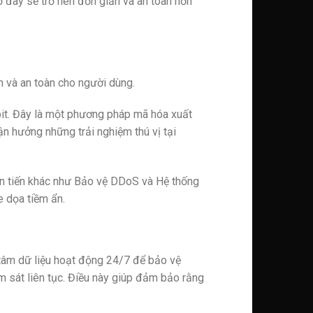
 đây sẽ trở nên đơn giản và an toàn hơn
h và an toàn cho người dùng.
bit. Đây là một phương pháp mã hóa xuất
n hưởng những trải nghiệm thú vị tại
ên tiến khác như Bảo vệ DDoS và Hệ thống
 dọa tiềm ẩn.
 tâm dữ liệu hoạt động 24/7 để bảo vệ
 sát liên tục. Điều này giúp đảm bảo rằng