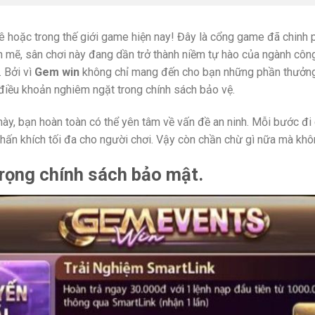
 hoặc trong thế giới game hiện nay! Đây là cổng game đã chinh 
 mẽ, sân chơi này đang dần trở thành niềm tự hào của ngành công 
 Bởi vì
Gem win
không chỉ mang đến cho bạn những phần thưởng g
điều khoản nghiêm ngặt trong chính sách bảo vệ.
i này, bạn hoàn toàn có thể yên tâm về vấn đề an ninh. Mỗi bước 
 phấn khích tối đa cho người chơi. Vậy còn chần chừ gì nữa mà kh
trọng chính sách bảo mật.