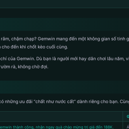
i rắm, chậm chạp? Gemwin mang đến một không gian số tinh g
 cho đến khi chốt kèo cuối cùng.
u chí của Gemwin. Dù bạn là người mới hay dân chơi lâu năm, 
 rườm rà, không chờ đợi.
 những ưu đãi “chất như nước cất” dành riêng cho bạn. Cùng đ
Gemwin thành công, nhận ngay quà chào mừng trị giá đến 188K.
Á