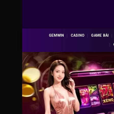
Skip
to
content
GEMWIN
CASINO
GAME BÀI