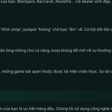
 của bạn. Blackjack, Baccarat, Roulette… với dealer xinh đẹp
đỉnh chóp”, jackpot “khủng” chờ bạn “ẵm” về. Cơ hội đổi đời 
n lùng những chú cá vàng, boss khủng để rinh về xu thưởng 
những game bài quen thuộc được tái hiện chân thực. So tài c
n của bạn là ưu tiên hàng đầu. Chúng tôi sử dụng công nghệ m