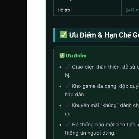
Hỗ trợ
24/7, n
Ưu Điểm & Hạn Chế 
Ưu điểm
Giao diện thân thiện, dễ sử d
bị.
Kho game đa dạng, độc quyề
hấp dẫn.
Khuyến mãi “khủng” dành cho
cũ.
Hệ thống bảo mật tiên tiến,
thông tin người dùng.