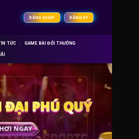
ĐĂNG NHẬP
ĐĂNG KÝ
TIN TỨC
GAME BÀI ĐỔI THƯỞNG
ÃI