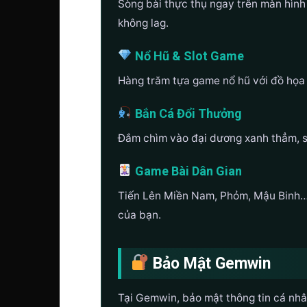
Sòng bài thực thụ ngay trên màn hình
không lag.
Nổ Hũ & Slot Game
Hàng trăm tựa game nổ hũ với đồ họa “
Bắn Cá Đổi Thưởng
Đắm chìm vào đại dương xanh thẳm, să
Game Bài Dân Gian
Tiến Lên Miền Nam, Phỏm, Mậu Binh… 
của bạn.
Bảo Mật Gemwin
Tại Gemwin, bảo mật thông tin cá nhâ