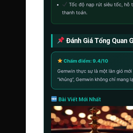
Tốc độ nạp rút siêu tốc, hỗ 
thanh toán.
Đánh Giá Tổng Quan 
Chấm điểm: 9.4/10
Gemwin thực sự là một làn gió mới 
“khủng”, Gemwin không chỉ mang lại 
Bài Viết Mới Nhất